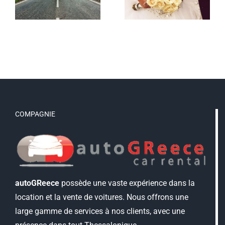
e
petite
Thessalonique
able
citadine
avec
AutoGReece
d’AutoG
COMPAGNIE
autoGReece
possède une vaste expérience dans la
location et la vente de voitures. Nous offrons une
large gamme de services à nos clients, avec une