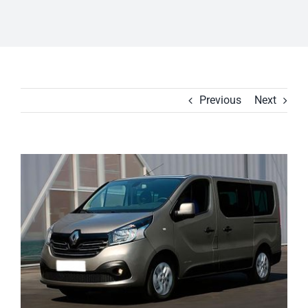
Previous
Next
View
Larger
Image