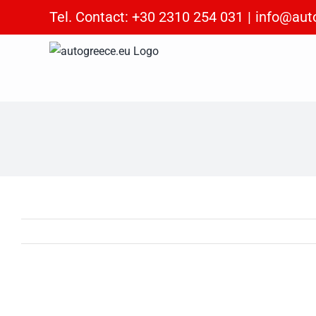
Skip
Tel. Contact: +30 2310 254 031
|
info@aut
to
content
View
Larger