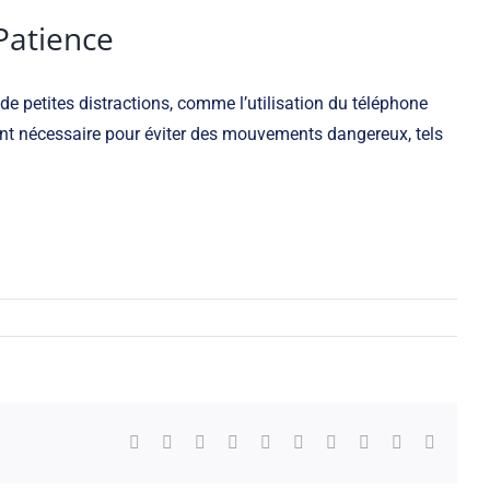
Patience
 de petites distractions, comme l’utilisation du téléphone
ent nécessaire pour éviter des mouvements dangereux, tels
Facebook
X
Reddit
LinkedIn
WhatsApp
Tumblr
Pinterest
Vk
Xing
Email