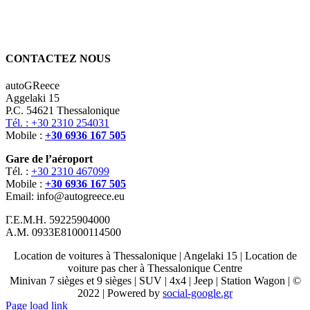
CONTACTEZ NOUS
autoGReece
Aggelaki 15
P.C. 54621 Thessalonique
Tél. : +30 2310 254031
Mobile :
+30 6936 167 505
Gare de l’aéroport
Tél. :
+30 2310 467099
Mobile :
+30 6936 167 505
Email: info@autogreece.eu
Γ.Ε.Μ.Η. 59225904000
Α.Μ. 0933Ε81000114500
Location de voitures à Thessalonique | Angelaki 15 | Location de
voiture pas cher à Thessalonique Centre
Minivan 7 sièges et 9 sièges | SUV | 4x4 | Jeep | Station Wagon | ©
2022 | Powered by
social-google.gr
Page load link