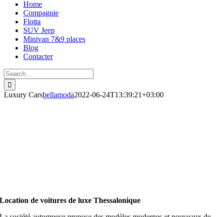
Home
Compagnie
Flotta
SUV Jeep
Minivan 7&9 places
Blog
Contacter
Search
for:
Luxury Cars
bellamoda
2022-06-24T13:39:21+03:00
Location de voitures de luxe Thessalonique
La société autogreece propose des modèles modernes et nouveaux de