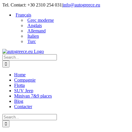
Skip
Tel. Contact: +30 2310 254 031
|
info@autogreece.eu
to
Français
content
Grec moderne
Anglais
Allemand
Italien
Turc
Search
for:
Home
Compagnie
Flotta
SUV Jeep
Minivan 7&9 places
Blog
Contacter
Search
for: