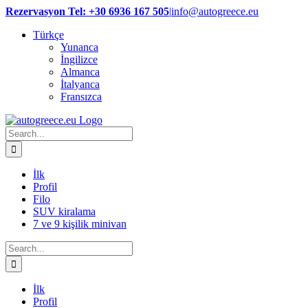
Skip
Rezervasyon Tel: +30 6936 167 505
|
info@autogreece.eu
to
Türkçe
content
Yunanca
İngilizce
Almanca
İtalyanca
Fransızca
Search
for:
İlk
Profil
Filo
SUV kiralama
7 ve 9 kişilik minivan
Search
for:
İlk
Profil