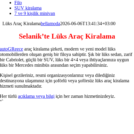
Filo
SUV kiralama
7 ve 9 kişilik minivan
Lüks Araç Kiralama
bellamoda
2026-06-06T13:41:34+03:00
Selanik’te Lüks Araç Kiralama
autoGReece
araç kiralama şirketi, modern ve yeni model lüks
otomobillerden oluşan geniş bir filoya sahiptir. Şık bir lüks sedan, zarif
bir Cabriolet, güçlü bir SUV, lüks bir 4×4 veya ihtiyaçlarınıza uygun
lüks bir Mercedes minibüs arasından seçim yapabilirsiniz.
Kişisel gezileriniz, resmi organizasyonlarınız veya dilediğiniz
destinasyona ulaşımınız için şoförlü veya şoförsüz lüks araç kiralama
hizmeti sunulmaktadır.
Her türlü
açıklama veya bilgi
için her zaman hizmetinizdeyiz.
“`