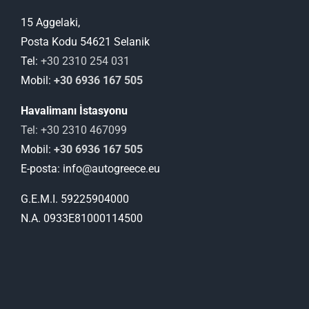
15 Aggelaki,
Posta Kodu 54621 Selanik
Tel:
+30 2310 254 031
Mobil:
+30 6936 167 505
Havalimanı İstasyonu
Tel: +30 2310 467099
Mobil:
+30 6936 167 505
E-posta: info@autogreece.eu
G.E.M.I. 59225904000
N.A. 0933Ε81000114500