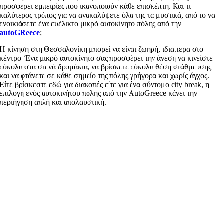
προσφέρει εμπειρίες που ικανοποιούν κάθε επισκέπτη. Και τι
καλύτερος τρόπος για να ανακαλύψετε όλα της τα μυστικά, από το να
ενοικιάσετε ένα ευέλικτο μικρό αυτοκίνητο πόλης από την
autoGReece
;
Η κίνηση στη Θεσσαλονίκη μπορεί να είναι ζωηρή, ιδιαίτερα στο
κέντρο. Ένα μικρό αυτοκίνητο σας προσφέρει την άνεση να κινείστε
εύκολα στα στενά δρομάκια, να βρίσκετε εύκολα θέση στάθμευσης
και να φτάνετε σε κάθε σημείο της πόλης γρήγορα και χωρίς άγχος.
Είτε βρίσκεστε εδώ για διακοπές είτε για ένα σύντομο city break, η
επιλογή ενός αυτοκινήτου πόλης από την AutoGreece κάνει την
περιήγηση απλή και απολαυστική.