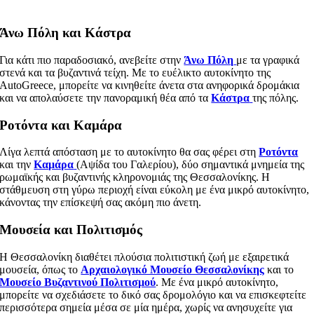
Άνω Πόλη και Κάστρα
Για κάτι πιο παραδοσιακό, ανεβείτε στην
Άνω Πόλη
με τα γραφικά
στενά και τα βυζαντινά τείχη. Με το ευέλικτο αυτοκίνητο της
AutoGreece, μπορείτε να κινηθείτε άνετα στα ανηφορικά δρομάκια
και να απολαύσετε την πανοραμική θέα από τα
Κάστρα
της πόλης.
Ροτόντα και Καμάρα
Λίγα λεπτά απόσταση με το αυτοκίνητο θα σας φέρει στη
Ροτόντα
και την
Καμάρα
(Αψίδα του Γαλερίου), δύο σημαντικά μνημεία της
ρωμαϊκής και βυζαντινής κληρονομιάς της Θεσσαλονίκης. Η
στάθμευση στη γύρω περιοχή είναι εύκολη με ένα μικρό αυτοκίνητο,
κάνοντας την επίσκεψή σας ακόμη πιο άνετη.
Μουσεία και Πολιτισμός
Η Θεσσαλονίκη διαθέτει πλούσια πολιτιστική ζωή με εξαιρετικά
μουσεία, όπως το
Αρχαιολογικό Μουσείο Θεσσαλονίκης
και το
Μουσείο Βυζαντινού Πολιτισμού
. Με ένα μικρό αυτοκίνητο,
μπορείτε να σχεδιάσετε το δικό σας δρομολόγιο και να επισκεφτείτε
περισσότερα σημεία μέσα σε μία ημέρα, χωρίς να ανησυχείτε για