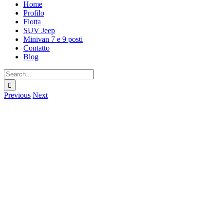
Home
Profilo
Flotta
SUV Jeep
Minivan 7 e 9 posti
Contatto
Blog
Search
for:
Previous
Next
View
Larger
Image