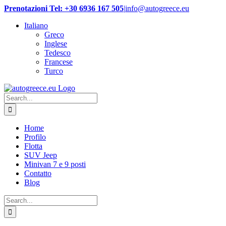
Skip
Prenotazioni Tel: +30 6936 167 505
|
info@autogreece.eu
to
Italiano
content
Greco
Inglese
Tedesco
Francese
Turco
Search
for:
Home
Profilo
Flotta
SUV Jeep
Minivan 7 e 9 posti
Contatto
Blog
Search
for: