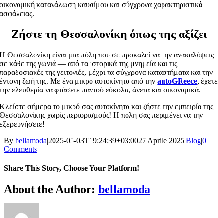
οικονομική κατανάλωση καυσίμου και σύγχρονα χαρακτηριστικά
ασφάλειας.
Ζήστε τη Θεσσαλονίκη όπως της αξίζει
Η Θεσσαλονίκη είναι μια πόλη που σε προκαλεί να την ανακαλύψεις
σε κάθε της γωνιά — από τα ιστορικά της μνημεία και τις
παραδοσιακές της γειτονιές, μέχρι τα σύγχρονα καταστήματα και την
έντονη ζωή της. Με ένα μικρό αυτοκίνητο από την
autoGReece
, έχετε
την ελευθερία να φτάσετε παντού εύκολα, άνετα και οικονομικά.
Κλείστε σήμερα το μικρό σας αυτοκίνητο και ζήστε την εμπειρία της
Θεσσαλονίκης χωρίς περιορισμούς! Η πόλη σας περιμένει να την
εξερευνήσετε!
By
bellamoda
|
2025-05-03T19:24:39+03:00
27 Aprile 2025
|
Blog
|
0
Comments
Share This Story, Choose Your Platform!
Facebook
X
Reddit
LinkedIn
WhatsApp
Tumblr
Pinterest
Vk
Xing
Email
About the Author:
bellamoda