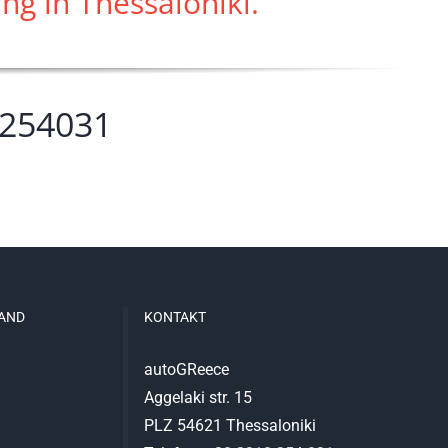
g in Thessaloniki.
 254031
AND
KONTAKT
autoGReece
Aggelaki str. 15
PLZ 54621 Thessaloniki