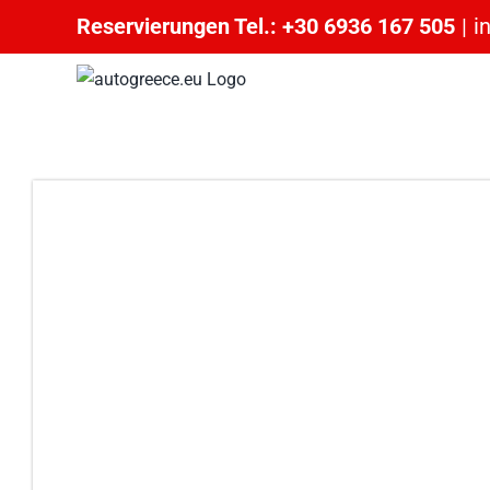
Skip
Reservierungen Tel.: +30 6936 167 505
|
i
to
content