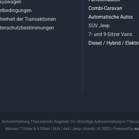
xuswagen
Combi-Caravan
etbedingungen
Automatische Autos
cherheit der Transaktionen
SUV Jeep
tenschutzbestimmungen
7- und 9-Sitzer Vans
Diesel / Hybrid / Elekt
Autovermietung Thessaloniki Angelaki 15 | Günstige Autovermietung in Thess
Minivan 7 Sitzer & 9 Sitzer | SUV | 4x4 | Jeep | Kombi | © 2022 | Powered by
so