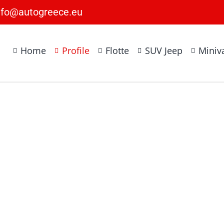
nfo@autogreece.eu
Home
Profile
Flotte
SUV Jeep
Miniva