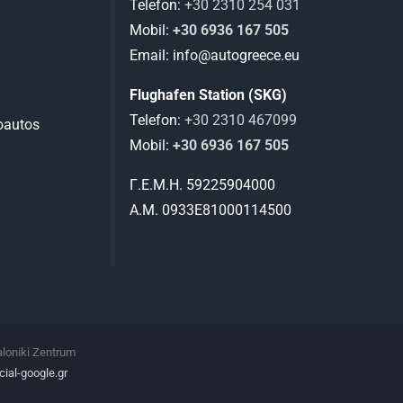
Telefon:
+30 2310 254 031
Mobil:
+30 6936 167 505
Email: info@autogreece.eu
Flughafen Station (SKG)
Telefon:
+30 2310 467099
roautos
Mobil:
+30 6936 167 505
Γ.Ε.Μ.Η. 59225904000
Α.Μ. 0933Ε81000114500
aloniki Zentrum
cial-google.gr