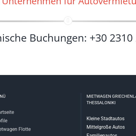
e Unternehmen für Autovermietun
nische Buchungen: +30 2310
NÜ
MIETWAGEN GRIECHENL
THESSALONIKI
rtseite
Kleine Stadtautos
file
Mittelgroße Autos
etwagen Flotte
Familienautos