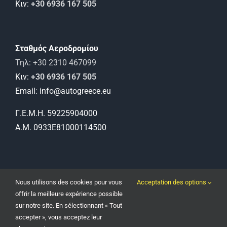
Κιν:
+30 6936 167 505
Σταθμός Αεροδρομίου
Τηλ: +30 2310 467099
Κιν:
+30 6936 167 505
Email: info@autogreece.eu
Γ.Ε.Μ.Η. 59225904000
Α.Μ. 0933Ε81000114500
Nous utilisons des cookies pour vous
Acceptation des options
offrir la meilleure expérience possible
sur notre site. En sélectionnant « Tout
Location de voitures à Thessalonique | Angelaki 15 | Location de
accepter », vous acceptez leur