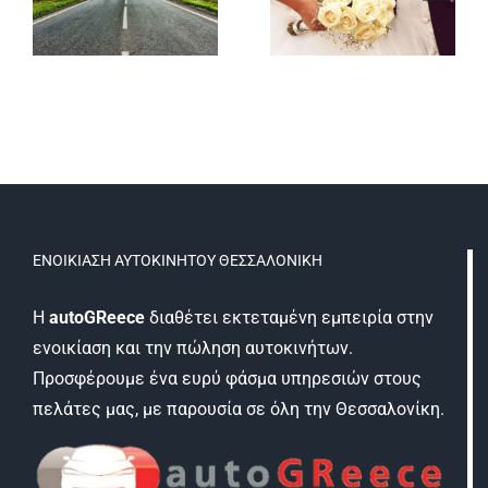
μικρό
Θεσσαλονίκη
νη
αυτοκίν
από την
πόλης
AutoGReece
από την
AutoGre
ΕΝΟΙΚΊΑΣΗ ΑΥΤΟΚΙΝΉΤΟΥ ΘΕΣΣΑΛΟΝΊΚΗ
Η
autoGReece
διαθέτει εκτεταμένη εμπειρία στην
ενοικίαση και την πώληση αυτοκινήτων.
Προσφέρουμε ένα ευρύ φάσμα υπηρεσιών στους
πελάτες μας, με παρουσία σε όλη την Θεσσαλονίκη.