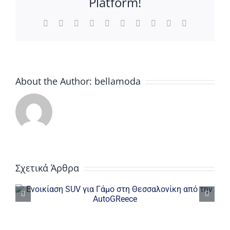
Platform!
Facebook
X
Reddit
LinkedIn
WhatsApp
Tumblr
Pinterest
Vk
Xing
Email
About the Author:
bellamoda
Εξερευνήστε τη
Σχετικά Άρθρα
Θεσσαλονίκη με ένα
μικρό αυτοκίνητο
πόλης από την