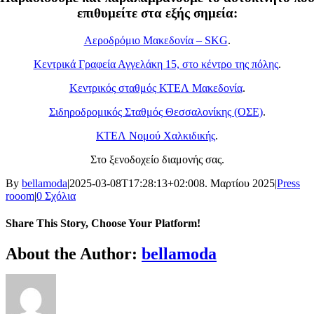
επιθυμείτε στα εξής σημεία:
Αεροδρόμιο Μακεδονία – SKG
.
Κεντρικά Γραφεία Αγγελάκη 15, στο κέντρο της πόλης
.
Κεντρικός σταθμός ΚΤΕΛ Μακεδονία
.
Σιδηροδρομικός Σταθμός Θεσσαλονίκης (ΟΣΕ)
.
ΚΤΕΛ Νομού Χαλκιδικής
.
Στο ξενοδοχείο διαμονής σας.
By
bellamoda
|
2025-03-08T17:28:13+02:00
8. Μαρτίου 2025
|
Press
rooom
|
0 Σχόλια
Share This Story, Choose Your Platform!
Facebook
X
Reddit
LinkedIn
WhatsApp
Tumblr
Pinterest
Vk
Xing
Email
About the Author:
bellamoda