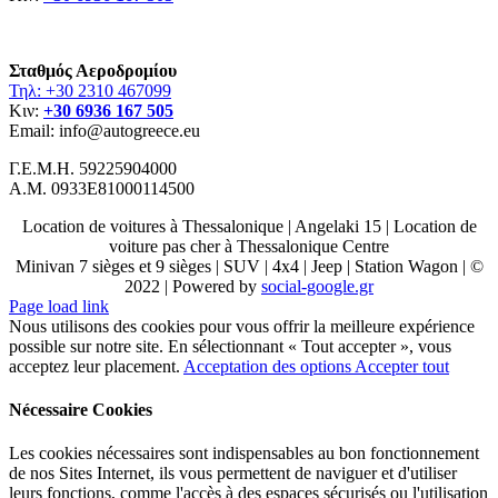
Σταθμός Αεροδρομίου
Τηλ: +30 2310 467099
Κιν:
+30 6936 167 505
Email: info@autogreece.eu
Γ.Ε.Μ.Η. 59225904000
Α.Μ. 0933Ε81000114500
Location de voitures à Thessalonique | Angelaki 15 | Location de
voiture pas cher à Thessalonique Centre
Minivan 7 sièges et 9 sièges | SUV | 4x4 | Jeep | Station Wagon | ©
2022 | Powered by
social-google.gr
Page load link
Nous utilisons des cookies pour vous offrir la meilleure expérience
possible sur notre site. En sélectionnant « Tout accepter », vous
acceptez leur placement.
Acceptation des options
Accepter tout
Nécessaire Cookies
Les cookies nécessaires sont indispensables au bon fonctionnement
de nos Sites Internet, ils vous permettent de naviguer et d'utiliser
leurs fonctions, comme l'accès à des espaces sécurisés ou l'utilisation