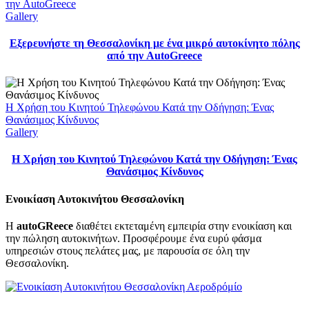
την AutoGreece
Gallery
Εξερευνήστε τη Θεσσαλονίκη με ένα μικρό αυτοκίνητο πόλης
από την AutoGreece
Η Χρήση του Κινητού Τηλεφώνου Κατά την Οδήγηση: Ένας
Θανάσιμος Κίνδυνος
Gallery
Η Χρήση του Κινητού Τηλεφώνου Κατά την Οδήγηση: Ένας
Θανάσιμος Κίνδυνος
Ενοικίαση Αυτοκινήτου Θεσσαλονίκη
Η
autoGReece
διαθέτει εκτεταμένη εμπειρία στην ενοικίαση και
την πώληση αυτοκινήτων. Προσφέρουμε ένα ευρύ φάσμα
υπηρεσιών στους πελάτες μας, με παρουσία σε όλη την
Θεσσαλονίκη.