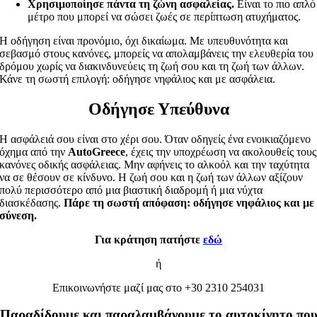
Χρησιμοποίησε πάντα τη ζώνη ασφαλείας.
Είναι το πιο απλό
μέτρο που μπορεί να σώσει ζωές σε περίπτωση ατυχήματος.
Η οδήγηση είναι προνόμιο, όχι δικαίωμα. Με υπευθυνότητα και
σεβασμό στους κανόνες, μπορείς να απολαμβάνεις την ελευθερία του
δρόμου χωρίς να διακινδυνεύεις τη ζωή σου και τη ζωή των άλλων.
Κάνε τη σωστή επιλογή: οδήγησε νηφάλιος και με ασφάλεια.
Οδήγησε Υπεύθυνα
Η ασφάλειά σου είναι στο χέρι σου. Όταν οδηγείς ένα ενοικιαζόμενο
όχημα από την
AutoGreece
, έχεις την υποχρέωση να ακολουθείς τους
κανόνες οδικής ασφάλειας. Μην αφήνεις το αλκοόλ και την ταχύτητα
να σε θέσουν σε κίνδυνο. Η ζωή σου και η ζωή των άλλων αξίζουν
πολύ περισσότερο από μια βιαστική διαδρομή ή μια νύχτα
διασκέδασης.
Πάρε τη σωστή απόφαση: οδήγησε νηφάλιος και με
σύνεση.
Για κράτηση πατήστε
εδώ
ή
Επικοινωνήστε μαζί μας στο +30 2310 254031
Παραδίδουμε και παραλαμβάνουμε το αυτοκίνητο πο