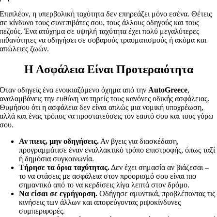
Επιπλέον, η υπερβολική ταχύτητα δεν επηρεάζει μόνο εσένα. Θέτεις
σε κίνδυνο τους συνεπιβάτες σου, τους άλλους οδηγούς και τους
πεζούς. Ένα ατύχημα σε υψηλή ταχύτητα έχει πολύ μεγαλύτερες
πιθανότητες να οδηγήσει σε σοβαρούς τραυματισμούς ή ακόμα και
απώλειες ζωών.
Η Ασφάλεια Είναι Προτεραιότητα
Όταν οδηγείς ένα ενοικιαζόμενο όχημα από την
AutoGreece
,
αναλαμβάνεις την ευθύνη να τηρείς τους κανόνες οδικής ασφάλειας.
Θυμήσου ότι η ασφάλεια δεν είναι απλώς μια νομική υποχρέωση,
αλλά και ένας τρόπος να προστατεύσεις τον εαυτό σου και τους γύρω
σου.
Αν πιεις, μην οδηγήσεις.
Αν βγεις για διασκέδαση,
προγραμμάτισε έναν εναλλακτικό τρόπο επιστροφής, όπως ταξί
ή δημόσια συγκοινωνία.
Τήρησε τα όρια ταχύτητας.
Δεν έχει σημασία αν βιάζεσαι –
το να φτάσεις με ασφάλεια στον προορισμό σου είναι πιο
σημαντικό από το να κερδίσεις λίγα λεπτά στον δρόμο.
Να είσαι σε εγρήγορση.
Οδήγησε αμυντικά, προβλέποντας τις
κινήσεις των άλλων και αποφεύγοντας ριψοκίνδυνες
συμπεριφορές.