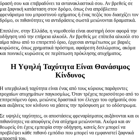
όρασή σου και επιβραδύνει τα αντανακλαστικά σου. Αν βρεθείς σε
μια ξαφνική κατάσταση στον δρόμο, όπως ένα απρόβλεπτο
φρενάρισμα του μπροστινού οχήματος ή ένας πεζός που διασχίζει τον
δρόμο, οι πιθανότητες να αντιδράσεις σωστά μειώνονται δραματικά.
Επιπλέον, στην Ελλάδα, η νομοθεσία είναι αυστηρή όσον αφορά την
οδήγηση υπό την επήρεια αλκοόλ. Αν βρεθείς με επίπεδα αλκοόλ στο
αίμα πάνω από το επιτρεπτό όριο, έρχεσαι αντιμέτωπος με βαριές
κυρώσεις, όπως χρηματικά πρόστιμα, αφαίρεση διπλώματος, ακόμα
και ποινικές κυρώσεις σε περίπτωση πρόκλησης ατυχήματος.
Η Υψηλή Ταχύτητα Είναι Θανάσιμος
Κίνδυνος
Η υπερβολική ταχύτητα είναι ένας από τους κύριους παράγοντες
τροχαίων ατυχημάτων παγκοσμίως. Όταν τρέχεις περισσότερο από το
επιτρεπόμενο όριο, μειώνεις δραστικά τον έλεγχο του οχήματός σου
και αυξάνεις τον κίνδυνο να χάσεις την πρόσφυση με το οδόστρωμα.
Σε υψηλές ταχύτητες, οι αποστάσεις φρεναρίσματος αυξάνονται και οι
πιθανότητες να αποφύγεις ένα ατύχημα μειώνονται. Ακόμα και αν
θεωρείς ότι έχεις εμπειρία στην οδήγηση, κανείς δεν μπορεί να
προβλέψει κάθε πιθανό εμπόδιο που μπορεί να εμφανιστεί ξαφνικά
μπροστά του.