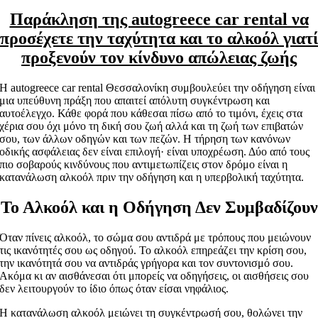
Παράκληση της autogreece car rental να
προσέχετε την ταχύτητα και το αλκοόλ γιατί
προξενούν τον κίνδυνο απώλειας ζωής
Η autogreece car rental Θεσσαλονίκη συμβουλεύει την οδήγηση είναι
μια υπεύθυνη πράξη που απαιτεί απόλυτη συγκέντρωση και
αυτοέλεγχο. Κάθε φορά που κάθεσαι πίσω από το τιμόνι, έχεις στα
χέρια σου όχι μόνο τη δική σου ζωή αλλά και τη ζωή των επιβατών
σου, των άλλων οδηγών και των πεζών. Η τήρηση των κανόνων
οδικής ασφάλειας δεν είναι επιλογή· είναι υποχρέωση. Δύο από τους
πιο σοβαρούς κινδύνους που αντιμετωπίζεις στον δρόμο είναι η
κατανάλωση αλκοόλ πριν την οδήγηση και η υπερβολική ταχύτητα.
Το Αλκοόλ και η Οδήγηση Δεν Συμβαδίζουν
Όταν πίνεις αλκοόλ, το σώμα σου αντιδρά με τρόπους που μειώνουν
τις ικανότητές σου ως οδηγού. Το αλκοόλ επηρεάζει την κρίση σου,
την ικανότητά σου να αντιδράς γρήγορα και τον συντονισμό σου.
Ακόμα κι αν αισθάνεσαι ότι μπορείς να οδηγήσεις, οι αισθήσεις σου
δεν λειτουργούν το ίδιο όπως όταν είσαι νηφάλιος.
Η κατανάλωση αλκοόλ μειώνει τη συγκέντρωσή σου, θολώνει την