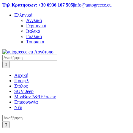
Μετάβαση
Τηλ Κρατήσεων: +30 6936 167 505
|
info@autogreece.eu
στο
Ελληνικά
περιεχόμενο
Αγγλικά
Γερμανικά
Ιταλικά
Γαλλικά
Τουρκικά
Αναζήτηση
για:
Αρχική
Προφιλ
Στόλος
SUV Jeep
ΜινιΒαν 7&9 θέσεων
Επικοινωνία
Νέα
Αναζήτηση
για: