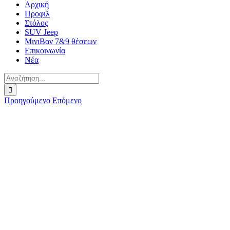
Αρχική
Προφιλ
Στόλος
SUV Jeep
ΜινιΒαν 7&9 θέσεων
Επικοινωνία
Νέα
Αναζήτηση
για:
Προηγούμενο
Επόμενο
Προβολή
μεγαλύτερης
εικόνας