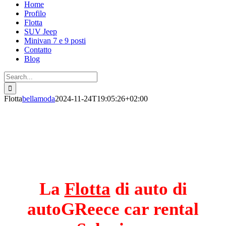
Home
Profilo
Flotta
SUV Jeep
Minivan 7 e 9 posti
Contatto
Blog
Search
for:
Flotta
bellamoda
2024-11-24T19:05:26+02:00
La
Flotta
di auto di
autoGReece car rental