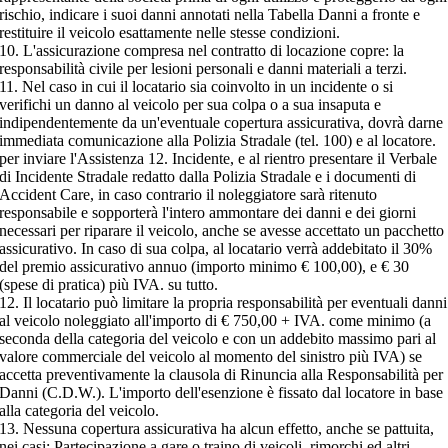
rischio, indicare i suoi danni annotati nella Tabella Danni a fronte e
restituire il veicolo esattamente nelle stesse condizioni.
10. L'assicurazione compresa nel contratto di locazione copre: la
responsabilità civile per lesioni personali e danni materiali a terzi.
11. Nel caso in cui il locatario sia coinvolto in un incidente o si
verifichi un danno al veicolo per sua colpa o a sua insaputa e
indipendentemente da un'eventuale copertura assicurativa, dovrà darne
immediata comunicazione alla Polizia Stradale (tel. 100) e al locatore.
per inviare l'Assistenza 12. Incidente, e al rientro presentare il Verbale
di Incidente Stradale redatto dalla Polizia Stradale e i documenti di
Accident Care, in caso contrario il noleggiatore sarà ritenuto
responsabile e sopporterà l'intero ammontare dei danni e dei giorni
necessari per riparare il veicolo, anche se avesse accettato un pacchetto
assicurativo. In caso di sua colpa, al locatario verrà addebitato il 30%
del premio assicurativo annuo (importo minimo € 100,00), e € 30
(spese di pratica) più IVA. su tutto.
12. Il locatario può limitare la propria responsabilità per eventuali danni
al veicolo noleggiato all'importo di € 750,00 + IVA. come minimo (a
seconda della categoria del veicolo e con un addebito massimo pari al
valore commerciale del veicolo al momento del sinistro più IVA) se
accetta preventivamente la clausola di Rinuncia alla Responsabilità per
Danni (C.D.W.). L'importo dell'esenzione è fissato dal locatore in base
alla categoria del veicolo.
13. Nessuna copertura assicurativa ha alcun effetto, anche se pattuita,
nei casi: Partecipazione a gare o traino di veicoli, rimorchi ed altri