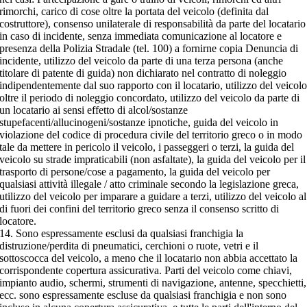
rimorchi, carico di cose oltre la portata del veicolo (definita dal
costruttore), consenso unilaterale di responsabilità da parte del locatario
in caso di incidente, senza immediata comunicazione al locatore e
presenza della Polizia Stradale (tel. 100) a fornirne copia Denuncia di
incidente, utilizzo del veicolo da parte di una terza persona (anche
titolare di patente di guida) non dichiarato nel contratto di noleggio
indipendentemente dal suo rapporto con il locatario, utilizzo del veicol
oltre il periodo di noleggio concordato, utilizzo del veicolo da parte di
un locatario ai sensi effetto di alcol/sostanze
stupefacenti/allucinogeni/sostanze ipnotiche, guida del veicolo in
violazione del codice di procedura civile del territorio greco o in modo
tale da mettere in pericolo il veicolo, i passeggeri o terzi, la guida del
veicolo su strade impraticabili (non asfaltate), la guida del veicolo per il
trasporto di persone/cose a pagamento, la guida del veicolo per
qualsiasi attività illegale / atto criminale secondo la legislazione greca,
utilizzo del veicolo per imparare a guidare a terzi, utilizzo del veicolo al
di fuori dei confini del territorio greco senza il consenso scritto di
locatore.
14. Sono espressamente esclusi da qualsiasi franchigia la
distruzione/perdita di pneumatici, cerchioni o ruote, vetri e il
sottoscocca del veicolo, a meno che il locatario non abbia accettato la
corrispondente copertura assicurativa. Parti del veicolo come chiavi,
impianto audio, schermi, strumenti di navigazione, antenne, specchietti,
ecc. sono espressamente escluse da qualsiasi franchigia e non sono