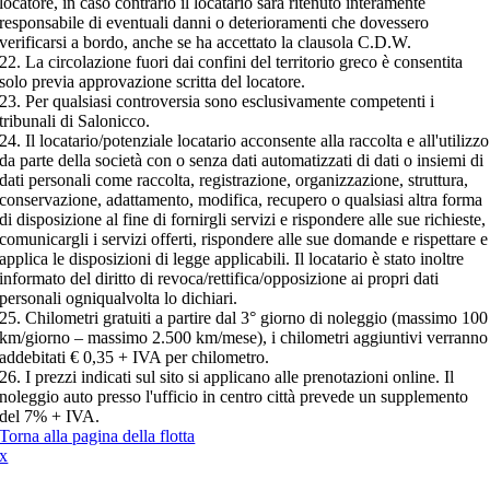
locatore, in caso contrario il locatario sarà ritenuto interamente
responsabile di eventuali danni o deterioramenti che dovessero
verificarsi a bordo, anche se ha accettato la clausola C.D.W.
22. La circolazione fuori dai confini del territorio greco è consentita
solo previa approvazione scritta del locatore.
23. Per qualsiasi controversia sono esclusivamente competenti i
tribunali di Salonicco.
24. Il locatario/potenziale locatario acconsente alla raccolta e all'utilizzo
da parte della società con o senza dati automatizzati di dati o insiemi di
dati personali come raccolta, registrazione, organizzazione, struttura,
conservazione, adattamento, modifica, recupero o qualsiasi altra forma
di disposizione al fine di fornirgli servizi e rispondere alle sue richieste,
comunicargli i servizi offerti, rispondere alle sue domande e rispettare e
applica le disposizioni di legge applicabili. Il locatario è stato inoltre
informato del diritto di revoca/rettifica/opposizione ai propri dati
personali ogniqualvolta lo dichiari.
25. Chilometri gratuiti a partire dal 3° giorno di noleggio (massimo 100
km/giorno – massimo 2.500 km/mese), i chilometri aggiuntivi verranno
addebitati € 0,35 + IVA per chilometro.
26. I prezzi indicati sul sito si applicano alle prenotazioni online. Il
noleggio auto presso l'ufficio in centro città prevede un supplemento
del 7% + IVA.
Torna alla pagina della flotta
x