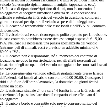
incluse in alcuna copertura assicurativa. e tutte le parti dell'interno del
veicolo (ad esempio ripiani, armadi, maniglie, tappezzeria, ecc.).
15. In caso di riparazione/ripristino di danni, non è consentito al
noleggiatore di scegliere un'officina diversa dalla concessionaria
ufficiale e autorizzata in Grecia del veicolo in questione, compresi i
giorni necessari per riparare il veicolo a spese di il noleggiatore.
16. Il locatario è responsabile delle tasse locali e dell'IVA. sul contratto
di locazione.
17. Il veicolo dovrà essere riconsegnato pulito e pronto per la revisione
in caso contrario potrebbero essere richiesti tempi e spese di € 15,00 +
IVA. Nel caso sia necessaria una pulizia specializzata del veicolo
(catrame, peli di animali, ecc.) è previsto un addebito minimo di €
60,00 + IVA.
18. Il locatore non è responsabile, né al momento del contratto di
locazione, né dopo la sua risoluzione, per gli effetti personali del
locatario o degli occupanti del veicolo noleggiato, che sono stati lasciat
nel veicolo.
19. Le consegne-ritiri vengono effettuati gratuitamente presso la sede
dell'azienda dal lunedì al sabato con orario 09:00-20:00. Consegne: i
ritiri al di fuori dell'orario lavorativo, la domenica o i giorni festivi
hanno un costo.
20. L'assistenza stradale 24 ore su 24 è fornita in tutta la Grecia, ad
eccezione del paese insulare dove il rimpatrio viene effettuato dal
noleggiatore.
21. Il carico a bordo è consentito solo previo consenso scritto del