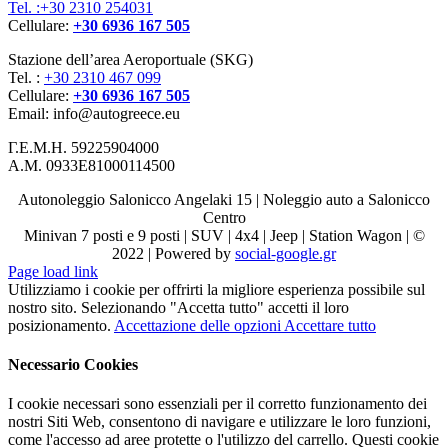
Tel. :+30 2310 254031
Cellulare:
+30 6936 167 505
Stazione dell’area Aeroportuale (SKG)
Tel. :
+30 2310 467 099
Cellulare:
+30 6936 167 505
Email: info@autogreece.eu
Γ.Ε.Μ.Η. 59225904000
Α.Μ. 0933Ε81000114500
Autonoleggio Salonicco Angelaki 15 | Noleggio auto a Salonicco
Centro
Minivan 7 posti e 9 posti | SUV | 4x4 | Jeep | Station Wagon | ©
2022 | Powered by
social-google.gr
Page load link
Utilizziamo i cookie per offrirti la migliore esperienza possibile sul
nostro sito. Selezionando "Accetta tutto" accetti il ​​loro
posizionamento.
Accettazione delle opzioni
Accettare tutto
Necessario Cookies
I cookie necessari sono essenziali per il corretto funzionamento dei
nostri Siti Web, consentono di navigare e utilizzare le loro funzioni,
come l'accesso ad aree protette o l'utilizzo del carrello. Questi cookie