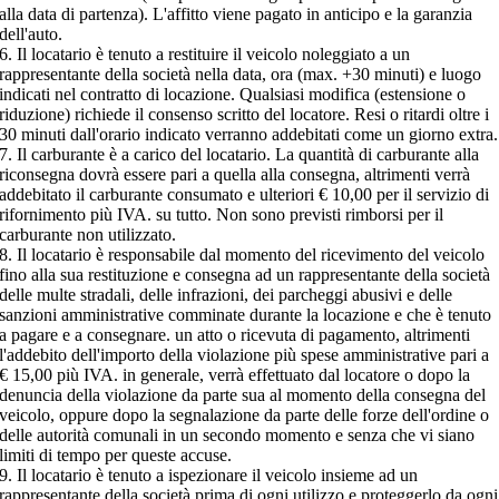
alla data di partenza). L'affitto viene pagato in anticipo e la garanzia
dell'auto.
6. Il locatario è tenuto a restituire il veicolo noleggiato a un
rappresentante della società nella data, ora (max. +30 minuti) e luogo
indicati nel contratto di locazione. Qualsiasi modifica (estensione o
riduzione) richiede il consenso scritto del locatore. Resi o ritardi oltre i
30 minuti dall'orario indicato verranno addebitati come un giorno extra.
7. Il carburante è a carico del locatario. La quantità di carburante alla
riconsegna dovrà essere pari a quella alla consegna, altrimenti verrà
addebitato il carburante consumato e ulteriori € 10,00 per il servizio di
rifornimento più IVA. su tutto. Non sono previsti rimborsi per il
carburante non utilizzato.
8. Il locatario è responsabile dal momento del ricevimento del veicolo
fino alla sua restituzione e consegna ad un rappresentante della società
delle multe stradali, delle infrazioni, dei parcheggi abusivi e delle
sanzioni amministrative comminate durante la locazione e che è tenuto
a pagare e a consegnare. un atto o ricevuta di pagamento, altrimenti
l'addebito dell'importo della violazione più spese amministrative pari a
€ 15,00 più IVA. in generale, verrà effettuato dal locatore o dopo la
denuncia della violazione da parte sua al momento della consegna del
veicolo, oppure dopo la segnalazione da parte delle forze dell'ordine o
delle autorità comunali in un secondo momento e senza che vi siano
limiti di tempo per queste accuse.
9. Il locatario è tenuto a ispezionare il veicolo insieme ad un
rappresentante della società prima di ogni utilizzo e proteggerlo da ogni