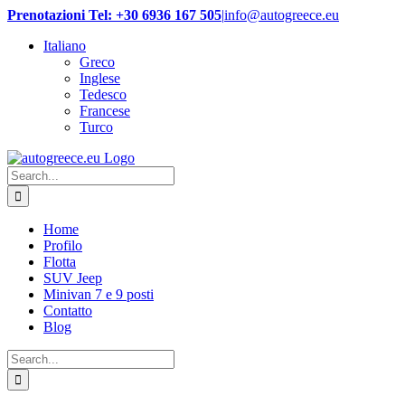
Skip
Prenotazioni Tel: +30 6936 167 505
|
info@autogreece.eu
to
Italiano
content
Greco
Inglese
Tedesco
Francese
Turco
Search
for:
Home
Profilo
Flotta
SUV Jeep
Minivan 7 e 9 posti
Contatto
Blog
Search
for: