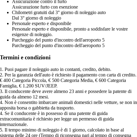
Assicurazione contro il furto
Assicurazione furto con esenzione
Chilometri gratuiti dal 3° giorno di noleggio auto
Dal 3° giorno di noleggio
Personale esperto e disponibile
Personale esperto e disponibile, pronto a soddisfare le vostre
esigenze di noleggio.
Parcheggio del punto d'incontro dell'aeroporto 5
Parcheggio del punto d'incontro dell'aeroporto 5
Termini e condizioni
1. Puoi pagare il noleggio auto in contanti, credito, debito.
2. Per la garanzia dell'auto è richiesto il pagamento con carta di credito.
€ 400 Categoria Piccola, € 500 Categoria Media, € 600 Categoria
Famiglia, € 1.200 SUV/JEEP.
3. Il conducente deve avere almeno 23 anni e possedere la patente di
guida da almeno 12 mesi.
4. Non è consentito imbarcare animali domestici nelle vetture, se non i
apposita borsa o gabbietta da trasporto.
4. Se il conducente è in possesso di una patente di guida
extracomunitaria è richiesto per legge un permesso di guida
internazionale.
5. Il tempo minimo di noleggio è di 1 giorno, calcolato in base al
sistema delle 24 ore (Tempo di riconsegna pari al tempo di consegna