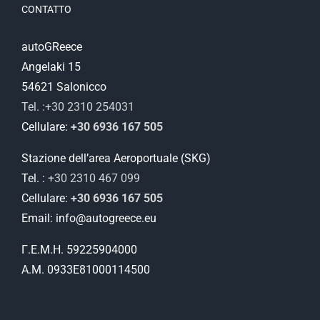
CONTATTO
autoGReece
Angelaki 15
54621 Salonicco
Tel. :+30 2310 254031
Cellulare:
+30 6936 167 505
Stazione dell’area Aeroportuale (SKG)
Tel. :
+30 2310 467 099
Cellulare:
+30 6936 167 505
Email: info@autogreece.eu
Γ.Ε.Μ.Η. 59225904000
Α.Μ. 0933Ε81000114500